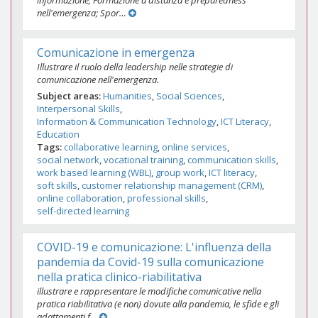
informazione; Formazione a distanza e preparedness
nell'emergenza; Spor…
Comunicazione in emergenza
Illustrare il ruolo della leadership nelle strategie di
comunicazione nell'emergenza.
Subject areas
Humanities
Social Sciences
Interpersonal Skills
Information & Communication Technology
ICT Literacy
Education
Tags
collaborative learning
online services
social network
vocational training
communication skills
work based learning (WBL)
group work
ICT literacy
soft skills
customer relationship management (CRM)
online collaboration
professional skills
self-directed learning
COVID-19 e comunicazione: L'influenza della
pandemia da Covid-19 sulla comunicazione
nella pratica clinico-riabilitativa
illustrare e rappresentare le modifiche comunicative nella
pratica riabilitativa (e non) dovute alla pandemia, le sfide e gli
adattamenti f…